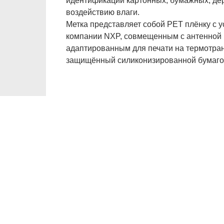
идентификации картонных, бумажных, дер
воздействию влаги.
Метка представляет собой PET плёнку с
компании NXP, совмещенным с антенной 
адаптированным для печати на термотра
защищённый силиконизированной бумагой