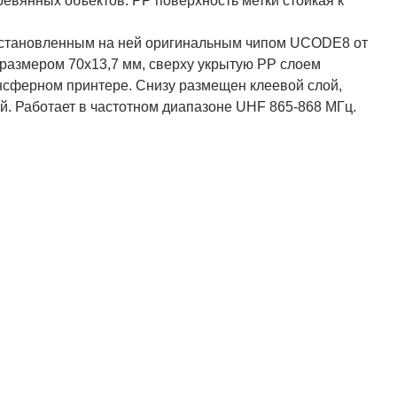
евянных объектов. PP поверхность метки стойкая к
 установленным на ней оригинальным чипом UCODE8 от
размером 70х13,7 мм, сверху укрытую PP слоем
нсферном принтере. Снизу размещен клеевой слой,
. Работает в частотном диапазоне UHF 865-868 МГц.