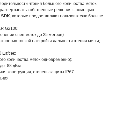
водительности чтения большого количества меток.
и развертывать собственные решения с помощью
в
SDK
, которые предоставляют пользователю больше
LR G2100:
менении спец меток до 25 метров)
жностью тонкой настройки дальности чтения метки;
 шт/сек;
ого количества меток одновременно);
 до -88 дБм
ая конструкция, степень защиты IP67
ания.