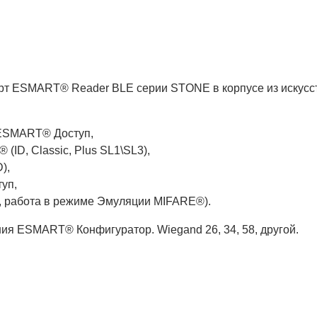
т ESMART® Reader BLE серии STONE в корпусе из искусст
 ESMART® Доступ,
ID, Classic, Plus SL1\SL3),
),
уп,
C, работа в режиме Эмуляции MIFARE®).
я ESMART® Конфигуратор. Wiegand 26, 34, 58, другой.